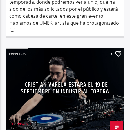
temporada, donde podremos ver a un dj que ha
sido de los más solicitados por el público y estará
como cabeza de cartel en este gran evento.
Hablamos de UMEK, artista que ha protagonizado
[…]
EVENTOS
0
CRISTIAN VARELA ESTARÁ EL 19 DE
SEPTIEMBRE EN INDUSTRIAL COPERA
centerwaves
17 SEPTIEMBRE, 2015