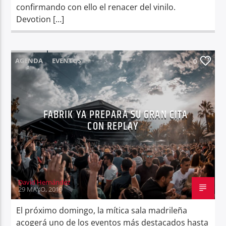
confirmando con ello el renacer del vinilo.
Devotion […]
AGENDA
EVENTOS
0
FABRIK YA PREPARA SU GRAN CITA
CON REPLAY
David Hernández
29 MAYO, 2019
El próximo domingo, la mítica sala madrileña
acogerá uno de los eventos más destacados hasta