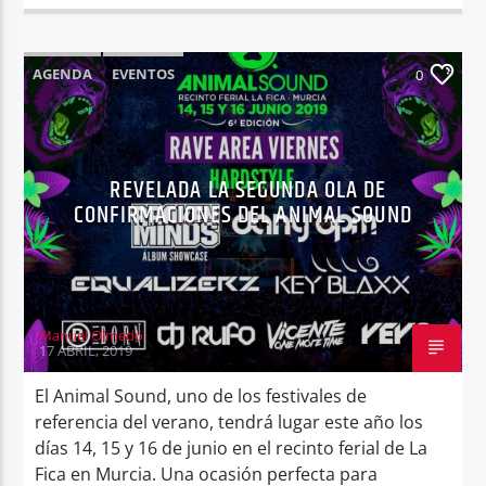
AGENDA
EVENTOS
0
REVELADA LA SEGUNDA OLA DE
CONFIRMACIONES DEL ANIMAL SOUND
Manuel Olmedo
17 ABRIL, 2019
El Animal Sound, uno de los festivales de
referencia del verano, tendrá lugar este año los
días 14, 15 y 16 de junio en el recinto ferial de La
Fica en Murcia. Una ocasión perfecta para