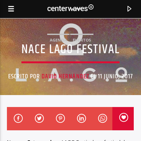
AGENDA
EVENTOS
NACE LAGO FESTIVAL
ESCRITO POR
DAVID HERNÁNDEZ
EL 11 JUNIO, 2017
CANCIÓN ACTUAL
KINGPIN (KAISER SOUZAI REMIX)
TRANSCODE