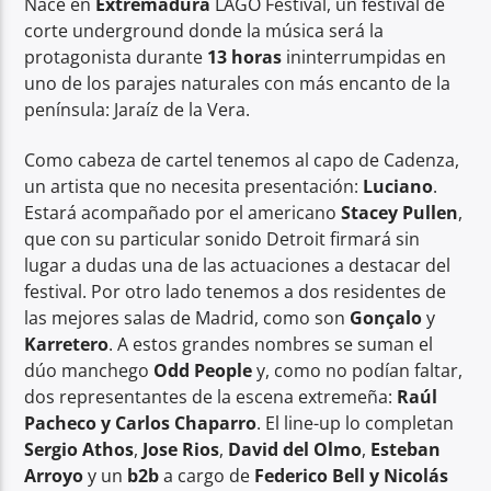
Nace en
Extremadura
LAGO Festival, un festival de
corte underground donde la música será la
protagonista durante
13 horas
ininterrumpidas en
uno de los parajes naturales con más encanto de la
península: Jaraíz de la Vera.
Center Waves
Como cabeza de cartel tenemos al capo de Cadenza,
un artista que no necesita presentación:
Luciano
.
Estará acompañado por el americano
Stacey Pullen
,
que con su particular sonido Detroit firmará sin
lugar a dudas una de las actuaciones a destacar del
festival. Por otro lado tenemos a dos residentes de
las mejores salas de Madrid, como son
Gonçalo
y
Karretero
. A estos grandes nombres se suman el
dúo manchego
Odd
People
y, como no podían faltar,
dos representantes de la escena extremeña:
Raúl
Pacheco y Carlos Chaparro
. El line-up lo completan
Sergio Athos
,
Jose Rios
,
David del Olmo
,
Esteban
Arroyo
y un
b2b
a cargo de
Federico Bell y Nicolás