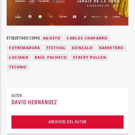
ETIQUETADO COMO:
AGOSTO
CARLOS CHAPARRO
EXTREMADURA
FESTIVAL
GONÇALO
KARRETERO
LUCIANO
RAÚL PACHECO
STACEY PULLEN
TECHNO
AUTOR
DAVID HERNÁNDEZ
ARCHIVOS DEL AUTOR