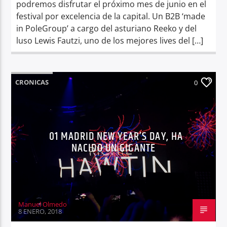
podremos disfrutar el próximo mes de junio en el
festival por excelencia de la capital. Un B2B ‘made
in PoleGroup’ a cargo del asturiano Reeko y del
luso Lewis Fautzi, uno de los mejores lives del […]
CRONICAS
0
01 MADRID NEW YEAR’S DAY, HA
NACIDO UN GIGANTE
Manuel Olmedo
8 ENERO, 2018