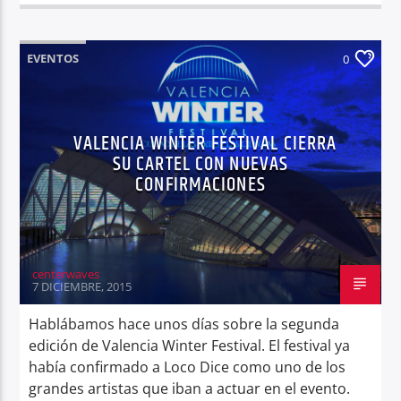
EVENTOS
0
VALENCIA WINTER FESTIVAL CIERRA
SU CARTEL CON NUEVAS
CONFIRMACIONES
centerwaves
7 DICIEMBRE, 2015
Hablábamos hace unos días sobre la segunda
edición de Valencia Winter Festival. El festival ya
había confirmado a Loco Dice como uno de los
grandes artistas que iban a actuar en el evento.