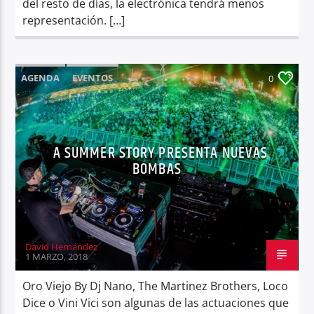
del resto de días, la electrónica tendrá menos
representación. […]
AGENDA
EVENTOS
0
A SUMMER STORY PRESENTA NUEVAS
BOMBAS
David Hernández
1 MARZO, 2018
Oro Viejo By Dj Nano, The Martinez Brothers, Loco
Dice o Vini Vici son algunas de las actuaciones que