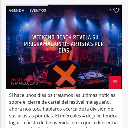
AGENDA
EVENTOS
0
WEEKEND BEACH REVELA SU
PROGRAMACIÓN DE ARTISTAS POR
DÍAS
David Hernández
19 MARZO, 2018
Si hace unos días os traíamos las últimas noticias
sobre el cierre de cartel del festival malagueño,
ahora nos toca hablaros acerca de la división de
sus artistas por días. El miércoles 4 de julio tendrá
lugar la fiesta de bienvenida, en la que a diferencia