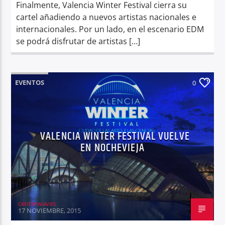
Finalmente, Valencia Winter Festival cierra su
cartel añadiendo a nuevos artistas nacionales e
internacionales. Por un lado, en el escenario EDM
se podrá disfrutar de artistas […]
EVENTOS
0
VALENCIA WINTER FESTIVAL VUELVE
EN NOCHEVIEJA
centerwaves
17 NOVIEMBRE, 2015