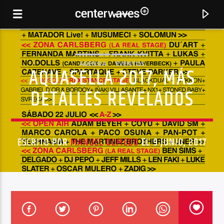
AGENDA
EVENTOS
AQUASELLA 2017, MÁS
DETALLES REVELADOS
ESCRITO POR
MANUEL OLMEDO
EL 9 JUNIO, 2017
CANCIÓN ACTUAL
JIMPSTER REMIX
BUTCH & C.VOGT, VOGUE