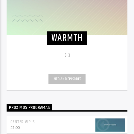
WARMTH
[...]
INFO AND EPISODES
PRÓXIMOS PROGRAMAS
CENTER VIP´S
21:00