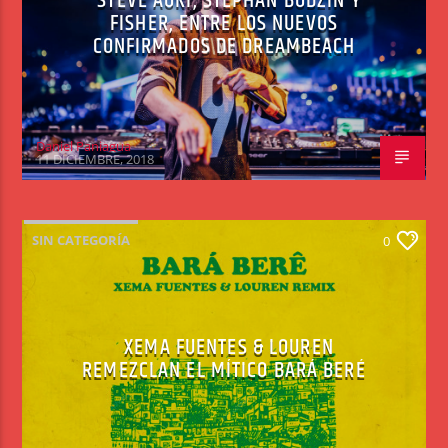
STEVE AOKI, STEPHAN BODZIN Y
FISHER, ENTRE LOS NUEVOS
CONFIRMADOS DE DREAMBEACH
Daniel Paniagua
11 DICIEMBRE, 2018
SIN CATEGORÍA
0
XEMA FUENTES & LOUREN
REMEZCLAN EL MÍTICO BARÁ BERÉ