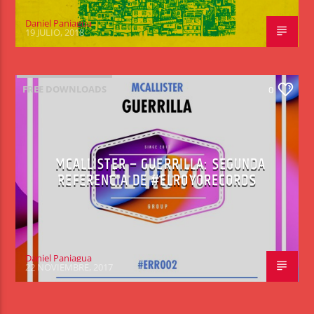
Daniel Paniagua
19 JULIO, 2018
FREE DOWNLOADS
0
MCALLISTER – GUERRILLA: SEGUNDA
REFERENCIA DE #ELROYORECORDS
Daniel Paniagua
22 NOVIEMBRE, 2017