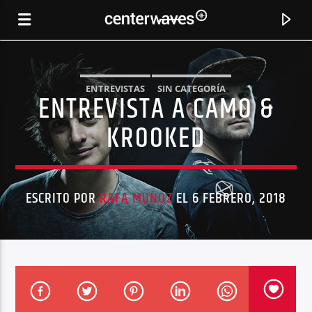
ENTREVISTAS
SIN CATEGORÍA
ENTREVISTA A CAMO &
KROOKED
ESCRITO POR
RAFA MUÑOZ
EL 6 FEBRERO, 2018
CANCIÓN ACTUAL
HURTS (ORIGINAL MIX)
DANITO & ATHINA