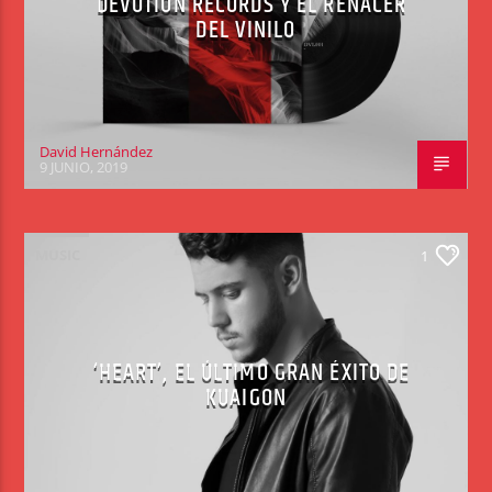
DEVOTION RECORDS Y EL RENACER
DEL VINILO
David Hernández
9 JUNIO, 2019
MUSIC
1
‘HEART’, EL ÚLTIMO GRAN ÉXITO DE
KUAIGON