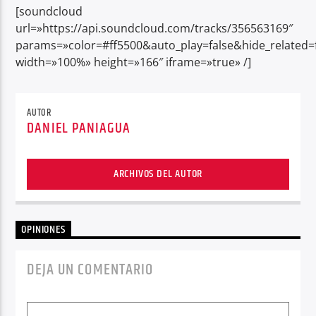
[soundcloud
url=»https://api.soundcloud.com/tracks/356563169″
params=»color=#ff5500&auto_play=false&hide_relate
width=»100%» height=»166″ iframe=»true» /]
AUTOR
DANIEL PANIAGUA
ARCHIVOS DEL AUTOR
OPINIONES
DEJA UN COMENTARIO