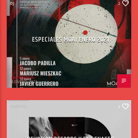
DJ
2
ESPECIALES MOAI ENERO 2021
centerwaves
4 ENERO, 2021
AGENDA
2