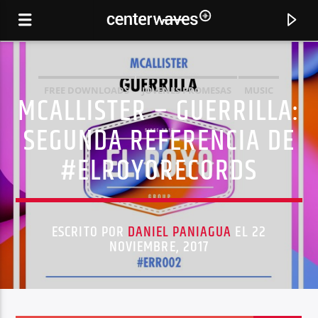
FREE DOWNLOADS
JÓVENES PROMESAS
MUSIC
MCALLISTER – GUERRILLA:
SIN CATEGORÍA
SEGUNDA REFERENCIA DE
#ELROYORECORDS
ESCRITO POR
DANIEL PANIAGUA
EL 22
NOVIEMBRE, 2017
CANCIÓN ACTUAL
TRUMPETS AND FLOWERS
UNER