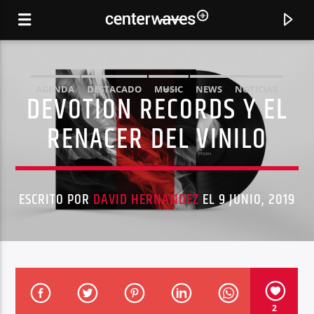
AGENDA
DESTACADO
MUSIC
NEWS
NOTICIAS
DEVOTION RECORDS Y EL
RENACER DEL VINILO
ESCRITO POR
DAVID HERNÁNDEZ
EL 9 JUNIO, 2019
CANCIÓN ACTUAL
LUNA
PHILIPP KEMPNICH A MARIUS DRESCHER
2