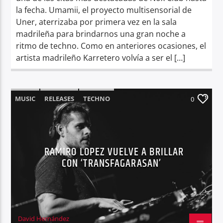
la fecha. Umamii, el proyecto multisensorial de
Uner, aterrizaba por primera vez en la sala
madrileña para brindarnos una gran noche a
ritmo de techno. Como en anteriores ocasiones, el
artista madrileño Karretero volvía a ser el […]
MUSIC
RELEASES
TECHNO
0
RAMIRO LOPEZ VUELVE A BRILLAR
CON ‘TRANSFAGARASAN’
David Hernández