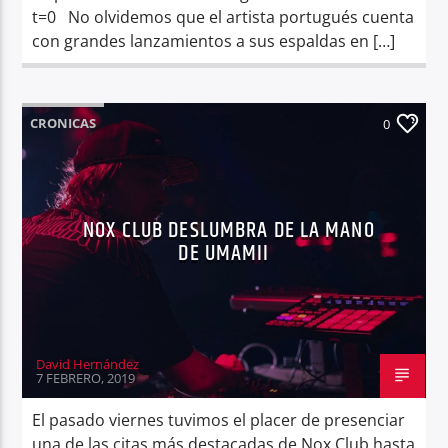
t=0 No olvidemos que el artista portugués cuenta
con grandes lanzamientos a sus espaldas en […]
CRONICAS
0
NOX CLUB DESLUMBRA DE LA MANO
DE UMAMII
David Hernández
7 FEBRERO, 2019
El pasado viernes tuvimos el placer de presenciar
una de las citas más destacadas de Nox Club hasta