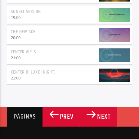
SUNSET SESSION
19:00
THE NEW AGE
20:00
CENTER VIP´S
21:00
CENTER D´LUXE (NIGHT)
22:00
PREV
NEXT
PÁGINAS