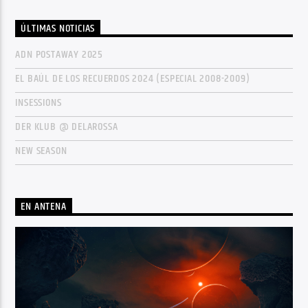
ÚLTIMAS NOTICIAS
ADN POSTAWAY 2025
EL BAÚL DE LOS RECUERDOS 2024 (ESPECIAL 2008-2009)
INSESSIONS
DER KLUB @ DELAROSSA
NEW SEASON
EN ANTENA