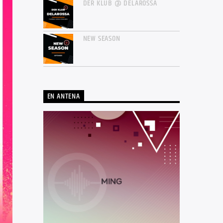
DER KLUB @ DELAROSSA
NEW SEASON
EN ANTENA