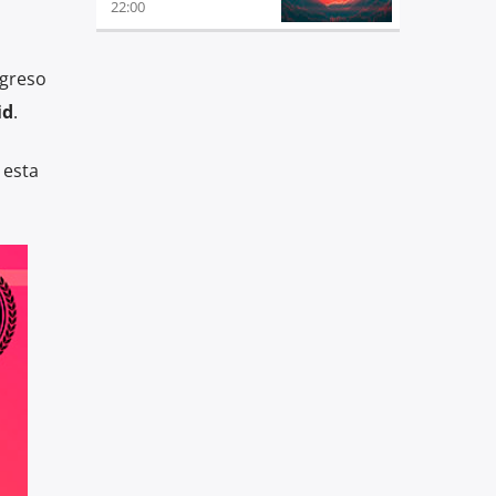
22:00
egreso
id
.
 esta