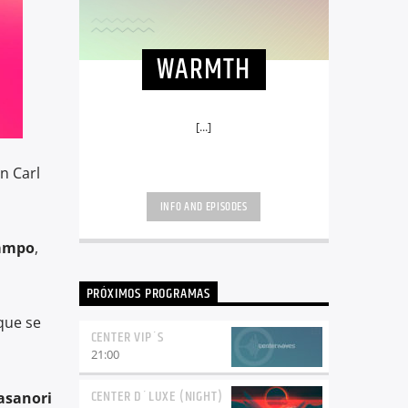
WARMTH
[...]
n Carl
INFO AND EPISODES
ampo
,
PRÓXIMOS PROGRAMAS
 que se
CENTER VIP´S
21:00
CENTER D´LUXE (NIGHT)
sanori