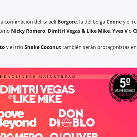
la confimación del israelí
Borgore
, la del belga
Coone
y el r
 como
Nicky Romero
,
Dimitri Vegas & Like Mike
,
Yves V
o
C
to
y el trío
Shake Coconut
también serán protagonistas en