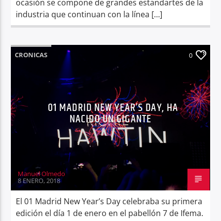
ocasión se compone de grandes estandartes de la
industria que continuan con la línea […]
CRONICAS
0
01 MADRID NEW YEAR’S DAY, HA
NACIDO UN GIGANTE
Manuel Olmedo
8 ENERO, 2018
El 01 Madrid New Year’s Day celebraba su primera
edición el día 1 de enero en el pabellón 7 de Ifema.