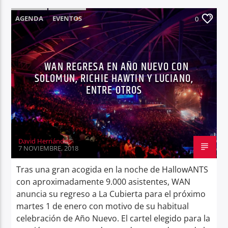
AGENDA
EVENTOS
0
WAN REGRESA EN AÑO NUEVO CON
SOLOMUN, RICHIE HAWTIN Y LUCIANO,
ENTRE OTROS
David Hernández
7 NOVIEMBRE, 2018
Tras una gran acogida en la noche de HallowANTS
con aproximadamente 9.000 asistentes, WAN
anuncia su regreso a La Cubierta para el próximo
martes 1 de enero con motivo de su habitual
celebración de Año Nuevo. El cartel elegido para la