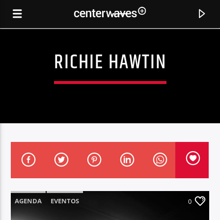
RICHIE HAWTIN
CANCIÓN ACTUAL
CIRRUS
AGENDA
EVENTOS
0
OLIVER SMITH