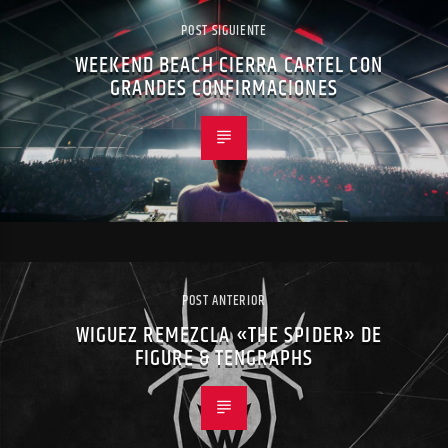
POST SIGUIENTE
WEEKEND BEACH CIERRA CARTEL CON
GRANDES CONFIRMACIONES
POST ANTERIOR
WIGUEZ REMEZCLA «THE SPIDER» DE
FIGURE & TENGRAPHS