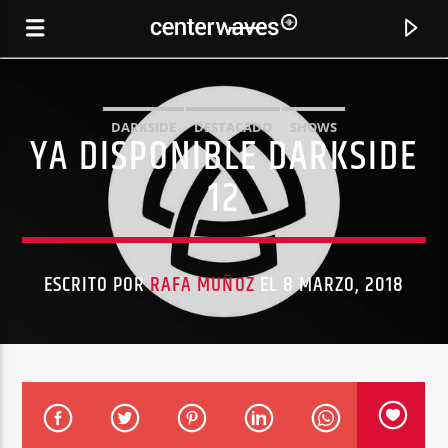
DARKSIDE
DESTACADO
SHOWS
YA DISPONIBLE DARKSIDE
12
ESCRITO POR
RAFA MUÑOZ
EL 8 MARZO, 2018
CANCIÓN ACTUAL
THE BIG NOW
ROBOT KOCH