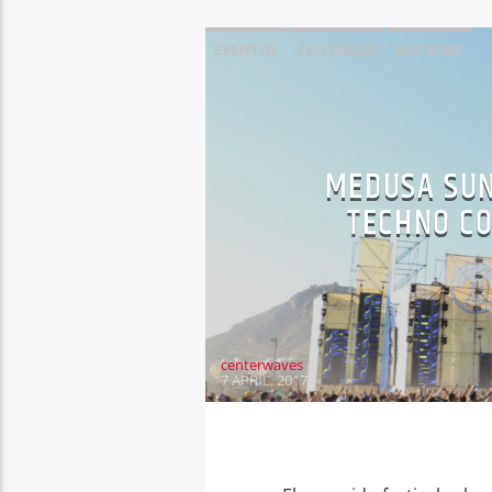
EVENTOS
FESTIVALES
NOTICIAS
MEDUSA SUN
TECHNO CO
centerwaves
7 APRIL, 2017