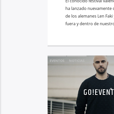
El conocido festival valen
ha lanzado nuevamente o
de los alemanes Len Faki
fuera y dentro de nuestro
EVENTOS
NOTICIAS
GO!EVENT