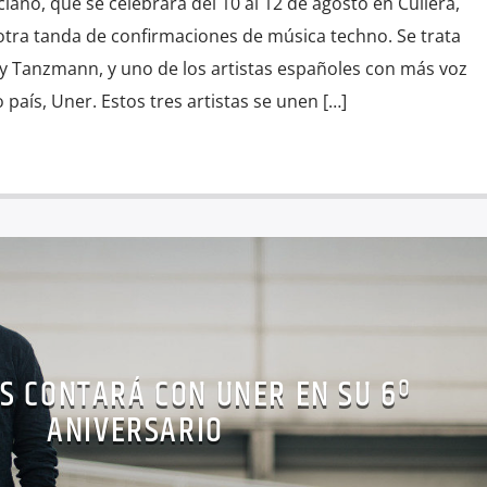
ciano, que se celebrará del 10 al 12 de agosto en Cullera,
tra tanda de confirmaciones de música techno. Se trata
 y Tanzmann, y uno de los artistas españoles con más voz
 país, Uner. Estos tres artistas se unen […]
S CONTARÁ CON UNER EN SU 6º
ANIVERSARIO