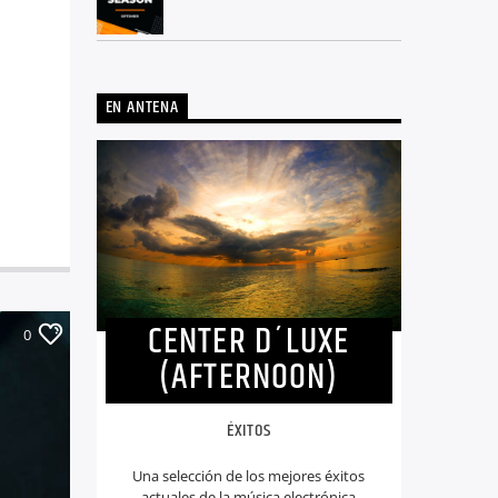
EN ANTENA
CENTER D´LUXE
0
(AFTERNOON)
ÉXITOS
Una selección de los mejores éxitos
actuales de la música electrónica