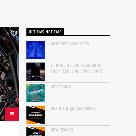
ÚLTIMAS NOTICIAS
0
ADN POSTAWAY 2025
EL BAÚL DE LOS RECUERDOS
2024 (ESPECIAL 2008-2009)
INSESSIONS
DER KLUB @ DELAROSSA
NEW SEASON