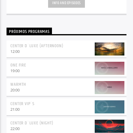
INFO AND EPISODES
PRÓXIMOS PROGRAMAS
CENTER D´LUXE (AFTERNOON)
12:00
ONE FIRE
19:00
WARMTH
20:00
CENTER VIP´S
21:00
CENTER D´LUXE (NIGHT)
22:00