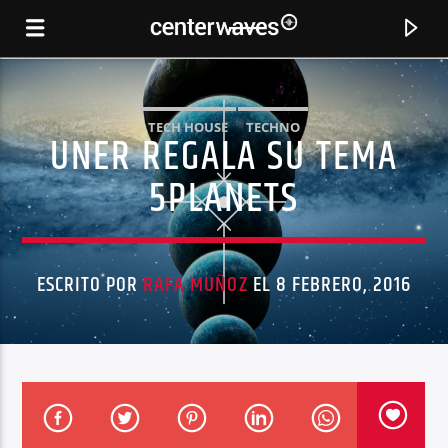
TECH HOUSE
TECHNO
UNER REGALA SU TEMA
5PLANETS
ESCRITO POR
RAFA MUÑOZ
EL 8 FEBRERO, 2016
CANCIÓN ACTUAL
SOLITARY DAZE
MACEO PLEX-2C GABRIEL ANANDA