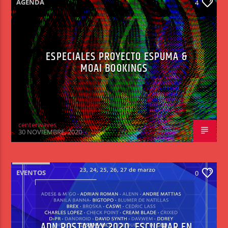
AGENDA
4
ESPECIALES PROYECTO ESPUMA &
MOAI BOOKINGS
centerwaves
30 NOVIEMBRE, 2020
EVENTOS
0
ADN POSTAWAY 2020. ESCUCHAR EN