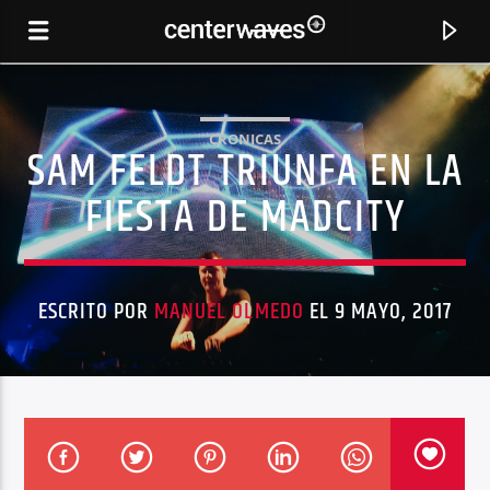
CRONICAS
SAM FELDT TRIUNFA EN LA
FIESTA DE MADCITY
ESCRITO POR
MANUEL OLMEDO
EL 9 MAYO, 2017
CANCIÓN ACTUAL
DE ORDE VAN DE NACHT (AFFKT EXTENDED REMIX)
EELKE KLEIJN