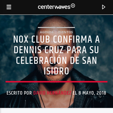
AGENDA
EVENTOS
NOX CLUB CONFIRMA A
DENNIS CRUZ PARA SU
CELEBRACIÓN DE SAN
ISIDRO
ESCRITO POR
DAVID HERNÁNDEZ
EL 8 MAYO, 2018
CANCIÓN ACTUAL
JIMPSTER REMIX
BUTCH & C.VOGT, VOGUE