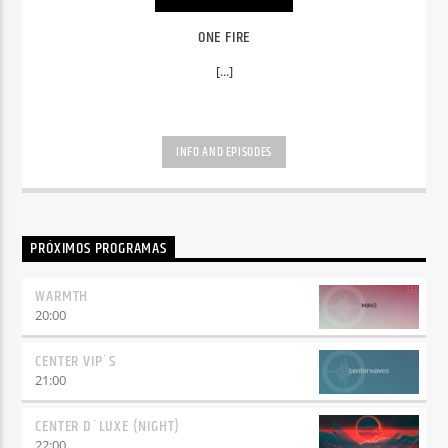
ONE FIRE
[...]
INFO AND EPISODES
PRÓXIMOS PROGRAMAS
WARMTH
20:00
CENTER VIP´S
21:00
CENTER D´LUXE (NIGHT)
22:00