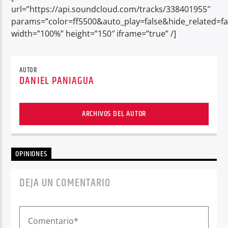
url=”https://api.soundcloud.com/tracks/338401955″
params=”color=ff5500&auto_play=false&hide_related
width=”100%” height=”150″ iframe=”true” /]
AUTOR
DANIEL PANIAGUA
ARCHIVOS DEL AUTOR
OPINIONES
DEJA UN COMENTARIO