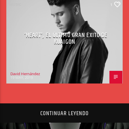
MUSIC
1
‘HEART’, EL ÚLTIMO GRAN ÉXITO DE
KUAIGON
David Hernández
19 MAY, 2019
CONTINUAR LEYENDO