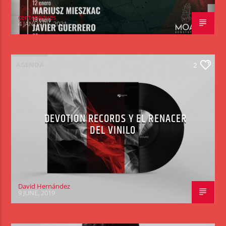
centerwaves
4 JANUARY, 2021
AGENDA
2
DEVOTION RECORDS Y EL RENACER
DEL VINILO
David Hernández
9 JUNE, 2019