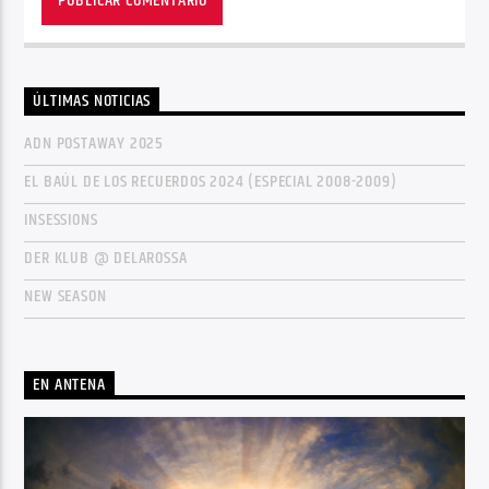
ÚLTIMAS NOTICIAS
ADN POSTAWAY 2025
EL BAÚL DE LOS RECUERDOS 2024 (ESPECIAL 2008-2009)
INSESSIONS
DER KLUB @ DELAROSSA
NEW SEASON
EN ANTENA