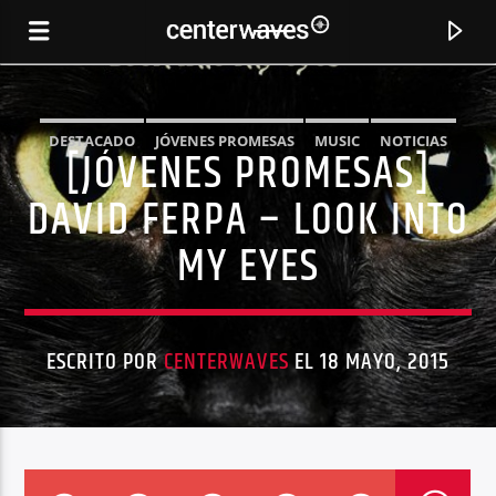
DESTACADO
JÓVENES PROMESAS
MUSIC
NOTICIAS
[JÓVENES PROMESAS]
TRANCE
DAVID FERPA – LOOK INTO
MY EYES
ESCRITO POR
CENTERWAVES
EL 18 MAYO, 2015
CANCIÓN ACTUAL
EVERYTHING -28DEMI REQUISMO REMIX
KEMBACK