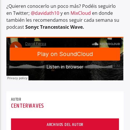
¿Quieren conocerlo un poco más? Podéis seguirlo
en Twitter;
@davidath10
y en
MixCloud
en donde
también les recomendamos seguir cada semana su
podcast
Sonyc Trancestasic Wave.
AUTOR
CENTERWAVES
ARCHIVOS DEL AUTOR