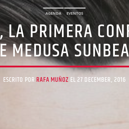
AGENDA
EVENTOS
, LA PRIMERA CON
E MEDUSA SUNBEA
ESCRITO POR
RAFA MUÑOZ
EL 27 DECEMBER, 2016