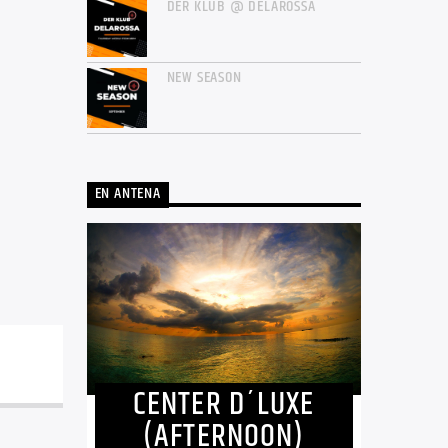
DER KLUB @ DELAROSSA
NEW SEASON
EN ANTENA
CENTER D´LUXE
(AFTERNOON)