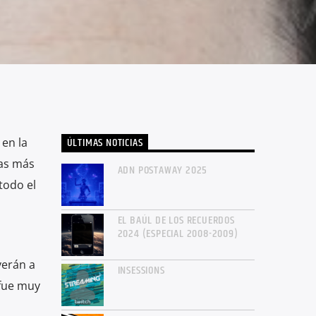
ÚLTIMAS NOTICIAS
en la
tas más
ADN POSTAWAY 2025
todo el
EL BAÚL DE LOS RECUERDOS
2024 (ESPECIAL 2008-2009)
verán a
INSESSIONS
 fue muy