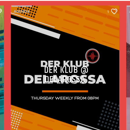
AGENDA
1
DER KLUB @
DELAROSSA