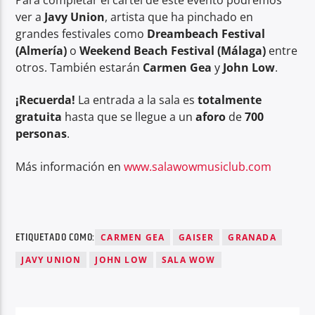
ver a
Javy Union
, artista que ha pinchado en
grandes festivales como
Dreambeach Festival
(Almería)
o
Weekend Beach Festival (Málaga)
entre
otros. También estarán
Carmen Gea
y
John Low
.
¡Recuerda!
La entrada a la sala es
totalmente
gratuita
hasta que se llegue a un
aforo
de
700
personas
.
Más información en
www.salawowmusiclub.com
ETIQUETADO COMO:
CARMEN GEA
GAISER
GRANADA
JAVY UNION
JOHN LOW
SALA WOW