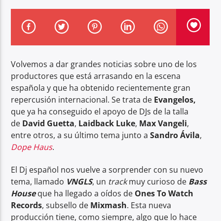
Volvemos a dar grandes noticias sobre uno de los
Center Waves
productores que está arrasando en la escena
española y que ha obtenido recientemente gran
repercusión internacional. Se trata de
Evangelos,
que ya ha conseguido el apoyo de DJs de la talla
de
David Guetta
,
Laidback Luke
,
Max Vangeli
,
entre otros, a su último tema junto a
Sandro Ávila
,
Dope Haus
.
El Dj español nos vuelve a sorprender con su nuevo
tema, llamado
VNGLS
, un
track
muy curioso de
Bass
House
que ha llegado a oídos de
Ones To Watch
Records
, subsello de
Mixmash
. Esta nueva
producción tiene, como siempre, algo que lo hace