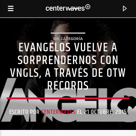
SIN CATEGORÍA
EVANGELOS VUELVE A
SORPRENDERNOS CON
VNGLS, A TRAVÉS DE OTW
RECORDS
ESCRITO POR
CENTERWAVES
EL 21 OCTUBRE, 2015
CANCIÓN ACTUAL
BURNED WITH DESIRE
ARMIN VAN BUUREN