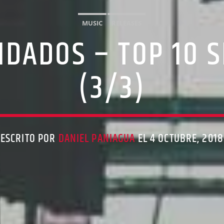
MUSIC
RELEASES
DADOS – TOP 10 S
(3/3)
ESCRITO POR
DANIEL PANIAGUA
EL 4 OCTUBRE, 2018