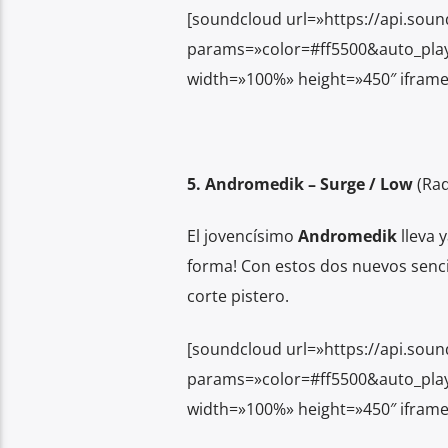
[soundcloud url=»https://api.soun
params=»color=#ff5500&auto_pla
width=»100%» height=»450″ iframe
5. Andromedik –
Surge / Low
(Rad
El jovencísimo
Andromedik
lleva 
forma! Con estos dos nuevos sencil
corte pistero.
[soundcloud url=»https://api.soun
params=»color=#ff5500&auto_pla
width=»100%» height=»450″ iframe