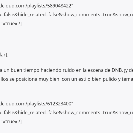
dcloud.com/playlists/589048422″
y=false&hide_related=false&show_comments=true&show_u
=»true» /]
ar):
ya un buen tiempo haciendo ruido en la escena de DNB, ¡y d
los se posiciona muy bien, con un estilo bien pulido y tem
dcloud.com/playlists/612323400″
y=false&hide_related=false&show_comments=true&show_u
=»true» /]