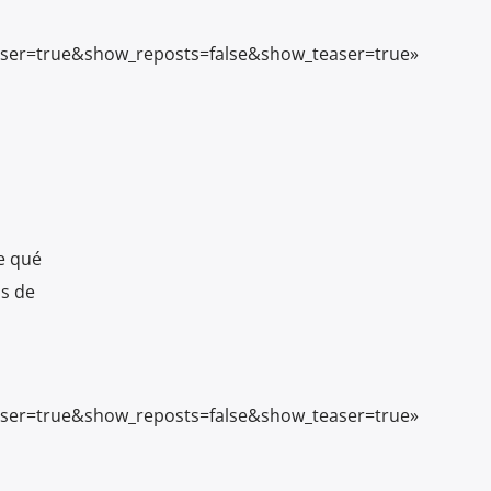
ser=true&show_reposts=false&show_teaser=true»
e qué
as de
ser=true&show_reposts=false&show_teaser=true»