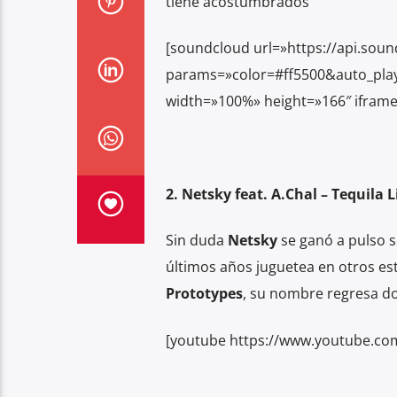
tiene acostumbrados
[soundcloud url=»https://api.sou
params=»color=#ff5500&auto_pla
width=»100%» height=»166″ iframe
2. Netsky feat. A.Chal – Tequila
Sin duda
Netsky
se ganó a pulso 
últimos años juguetea en otros est
Prototypes
, su nombre regresa do
[youtube https://www.youtube.