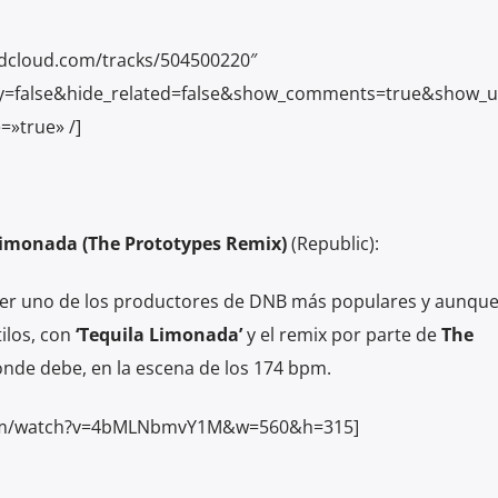
ndcloud.com/tracks/504500220″
y=false&hide_related=false&show_comments=true&show_u
=»true» /]
 Limonada (The Prototypes Remix)
(Republic):
ser uno de los productores de DNB más populares y aunque
ilos, con
‘Tequila Limonada’
y el remix por parte de
The
nde debe, en la escena de los 174 bpm.
com/watch?v=4bMLNbmvY1M&w=560&h=315]