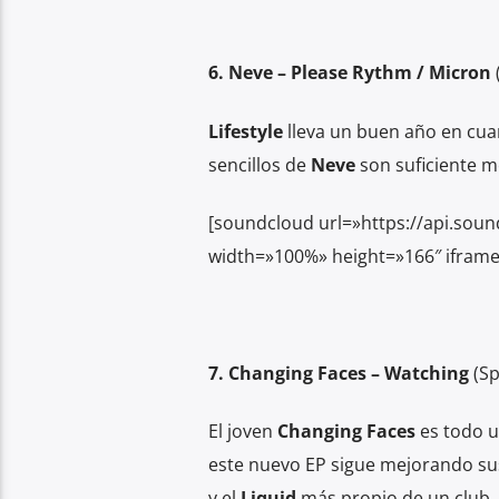
6. Neve – Please Rythm / Micron
Lifestyle
lleva un buen año en cuan
sencillos de
Neve
son suficiente m
[soundcloud url=»https://api.sou
width=»100%» height=»166″ iframe
7. Changing Faces – Watching
(S
El joven
Changing Faces
es todo 
este nuevo EP sigue mejorando su
y el
Liquid
más propio de un club.