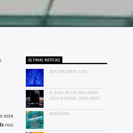
ÚLTIMAS NOTICIAS
s
ADN POSTAWAY 2025
EL BAÚL DE LOS RECUERDOS
2024 (ESPECIAL 2008-2009)
INSESSIONS
o este
ds
nos