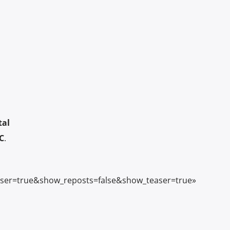
tal
C
.
ser=true&show_reposts=false&show_teaser=true»