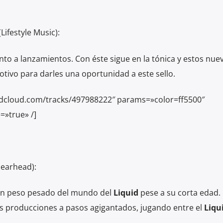
(Lifestyle Music):
to a lanzamientos. Con éste sigue en la tónica y estos nue
otivo para darles una oportunidad a este sello.
ndcloud.com/tracks/497988222″ params=»color=ff5500″
=»true» /]
pearhead):
un peso pesado del mundo del
Liquid
pese a su corta edad.
s producciones a pasos agigantados, jugando entre el
Liqu