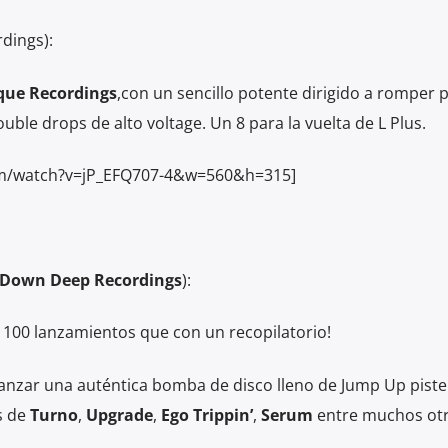
dings):
que Recordings
,con un sencillo potente dirigido a romper p
ouble drops de alto voltage. Un 8 para la vuelta de L Plus.
om/watch?v=jP_EFQ707-4&w=560&h=315]
Down Deep Recordings
):
 100 lanzamientos que con un recopilatorio!
lanzar una auténtica bomba de disco lleno de Jump Up piste
s de
Turno
,
Upgrade
,
Ego Trippin’
,
Serum
entre muchos otr