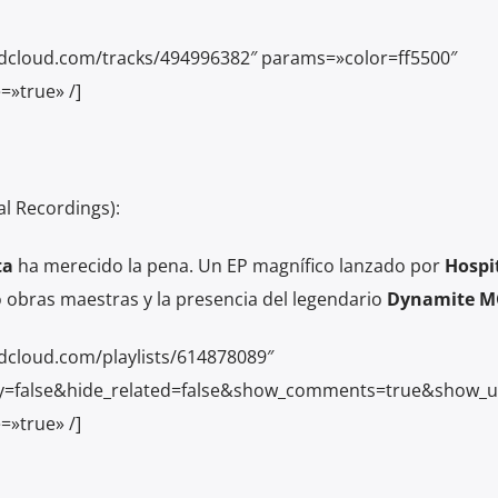
ndcloud.com/tracks/494996382″ params=»color=ff5500″
=»true» /]
al Recordings):
ta
ha merecido la pena. Un EP magnífico lanzado por
Hospi
 obras maestras y la presencia del legendario
Dynamite M
dcloud.com/playlists/614878089″
y=false&hide_related=false&show_comments=true&show_u
=»true» /]