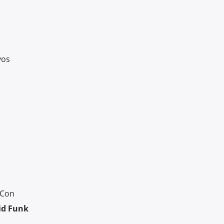
vos
 Con
id Funk