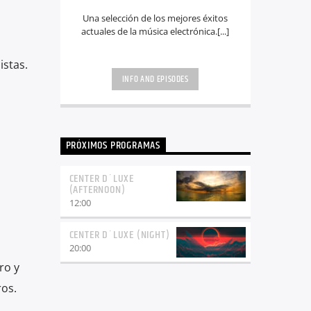
Una selección de los mejores éxitos
actuales de la música electrónica.[...]
istas.
INFO AND EPISODES
PRÓXIMOS PROGRAMAS
CENTER D´LUXE
(AFTERNOON)
12:00
CENTER D´LUXE (NIGHT)
20:00
ro y
os.