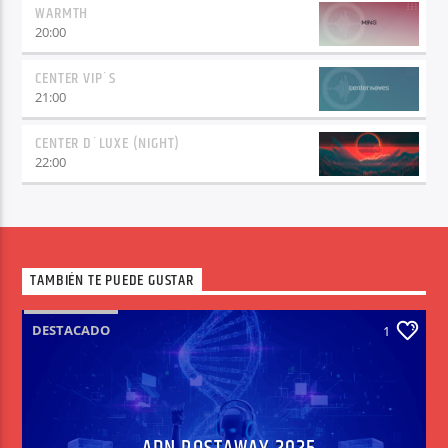
WARMTH
20:00
CENTER VIP´S
21:00
CENTER D´LUXE (NIGHT)
22:00
TAMBIÉN TE PUEDE GUSTAR
DESTACADO
1