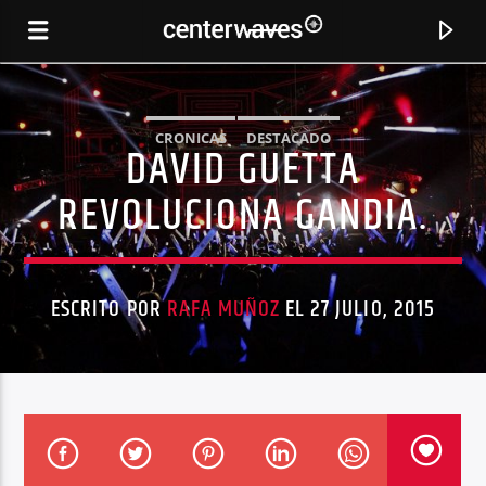
CRONICAS
DESTACADO
DAVID GUETTA
REVOLUCIONA GANDIA.
ESCRITO POR
RAFA MUÑOZ
EL 27 JULIO, 2015
CANCIÓN ACTUAL
JIMPSTER REMIX
BUTCH & C.VOGT, VOGUE