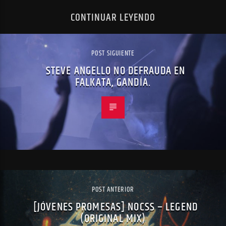
CONTINUAR LEYENDO
POST SIGUIENTE
STEVE ANGELLO NO DEFRAUDA EN
FALKATA, GANDÍA.
POST ANTERIOR
[JÓVENES PROMESAS] NOCSS – LEGEND
(ORIGINAL MIX)