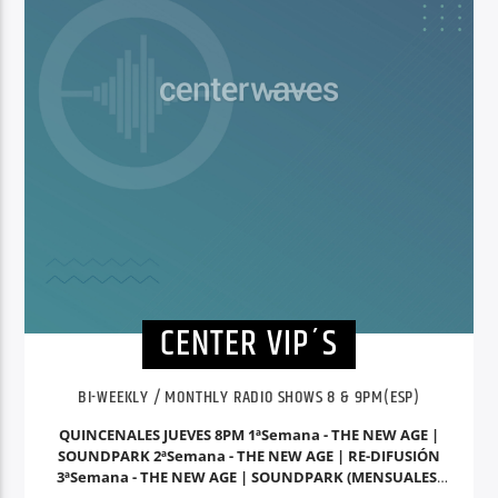
CENTER VIP´S
BI-WEEKLY / MONTHLY RADIO SHOWS 8 & 9PM(ESP)
QUINCENALES JUEVES 8PM 1ªSemana - THE NEW AGE |
SOUNDPARK 2ªSemana - THE NEW AGE | RE-DIFUSIÓN
3ªSemana - THE NEW AGE | SOUNDPARK (MENSUALES)