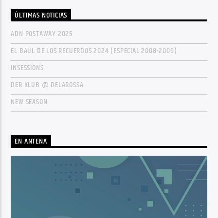
ÚLTIMAS NOTICIAS
ADN POSTAWAY 2025
EL BAÚL DE LOS RECUERDOS 2024 (ESPECIAL 2008-2009)
INSESSIONS
DER KLUB @ DELAROSSA
NEW SEASON
EN ANTENA