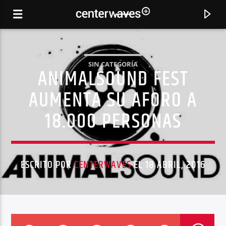
SIN CATEGORÍA
ANIMALSOUND FEST
AUMENTA SU AFORO A
18.000 PERSONAS
ESCRITO POR
CENTERWAVES
EL 18 ABRIL, 2016
CANCIÓN ACTUAL
PLEASE STAY
MATTHIEU FAUBOURG