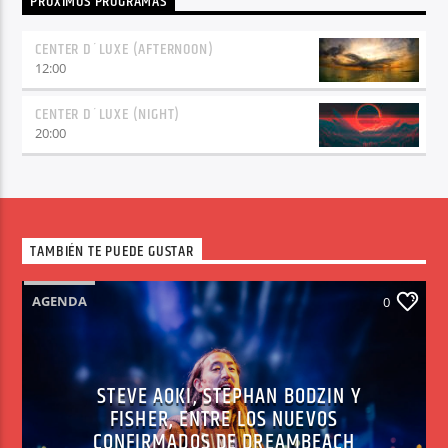
PRÓXIMOS PROGRAMAS
CENTER D´LUXE (AFTERNOON)
12:00
CENTER D´LUXE (NIGHT)
20:00
TAMBIÉN TE PUEDE GUSTAR
AGENDA
0
STEVE AOKI, STEPHAN BODZIN Y
FISHER, ENTRE LOS NUEVOS
CONFIRMADOS DE DREAMBEACH