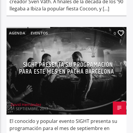
creador Sven Väth. A finales de la década de los ’90
llegaba a Ibiza la popular fiesta Cocoon, y […]
AGENDA
EVENTOS
0
SIGHT PRESENTA SU PROGRAMACIÓN
PARA ESTE MES EN PACHÁ BARCELONA
David Hernández
11 SEPTIEMBRE, 2017
El conocido y popular evento SIGHT presenta su
programación para el mes de septiembre en