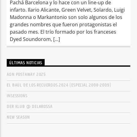
Pachá Barcelona y lo hace con un line-up de
infarto. Ilario Alicante, Green Velvet, Solardo, Luigi
Madonna o Markantonio son solo algunos de los
grandes nombres que fueron protagonistas el
pasado mes. El trío formado por los franceses
Dyed Soundorom, […]
ÚLTIMAS NOTICIAS
ADN POSTAWAY 2025
EL BAÚL DE LOS RECUERDOS 2024 (ESPECIAL 2008-2009)
INSESSIONS
DER KLUB @ DELAROSSA
NEW SEASON