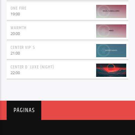
ONE FIRE
19:00
WARMTH
20:00
CENTER VIP´S
21:00
CENTER D´LUXE (NIGHT)
22:00
PÁGINAS