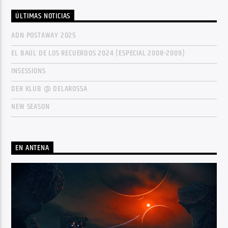
ÚLTIMAS NOTICIAS
ADN POSTAWAY 2025
EL BAÚL DE LOS RECUERDOS 2024 (ESPECIAL 2008-2009)
INSESSIONS
DER KLUB @ DELAROSSA
NEW SEASON
EN ANTENA