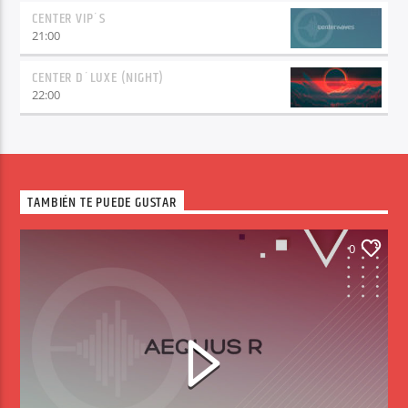
CENTER VIP´S
21:00
CENTER D´LUXE (NIGHT)
22:00
TAMBIÉN TE PUEDE GUSTAR
0