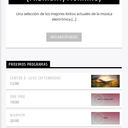
Una selección de los mejores éxitos actuales de la música
electrónica.[...]
INFO AND EPISODES
PRÓXIMOS PROGRAMAS
CENTER D´LUXE (AFTERNOON)
12:00
ONE FIRE
19:00
WARMTH
20:00