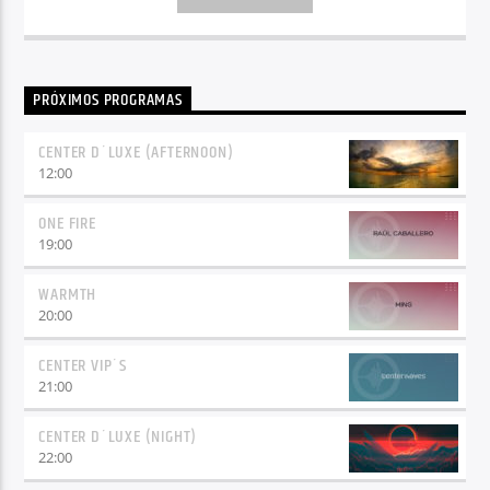
PRÓXIMOS PROGRAMAS
CENTER D´LUXE (AFTERNOON)
12:00
ONE FIRE
19:00
WARMTH
20:00
CENTER VIP´S
21:00
CENTER D´LUXE (NIGHT)
22:00