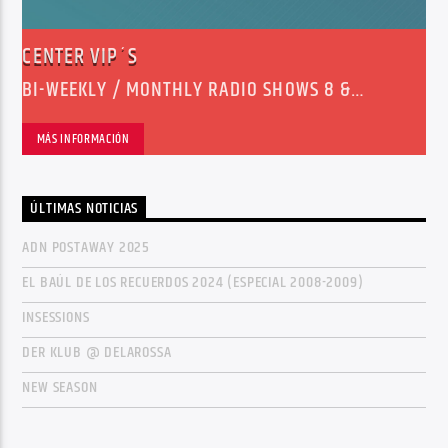
CENTER VIP´S
BI-WEEKLY / MONTHLY RADIO SHOWS 8 &
9PM(ESP)
MÁS INFORMACIÓN
ÚLTIMAS NOTICIAS
ADN POSTAWAY 2025
EL BAÚL DE LOS RECUERDOS 2024 (ESPECIAL 2008-2009)
INSESSIONS
DER KLUB @ DELAROSSA
NEW SEASON