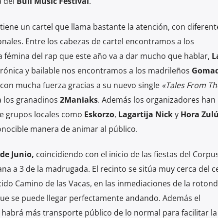
a del
Bull Music Festival
.
 tiene un cartel que llama bastante la atención, con diferent
ionales. Entre los cabezas de cartel encontramos a los
a fémina del rap que este año va a dar mucho que hablar,
L
ctrónica y bailable nos encontramos a los madrileños
Gomad
 con mucha fuerza gracias a su nuevo single
«
Tales From Th
a los granadinos
2Maniaks
. Además los organizadores han
de grupos locales como
Eskorzo
,
Lagartija Nick
y
Hora Zul
onocible manera de animar al público.
 de Junio,
coincidiendo con el inicio de las fiestas del Corpus
ana a 3 de la madrugada. El recinto se sitúa muy cerca del c
cido Camino de las Vacas, en las inmediaciones de la roton
 que se puede llegar perfectamente andando. Además el
brá más transporte público de lo normal para facilitar la