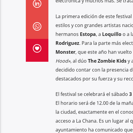
electrónica y muchos más. Se trat
La primera edición de este festival
estilos y con grandes artistas nac
hermanos
Estopa
, a
Loquillo
o a l
Rodriguez
. Para la parte más ele
Monster
, que este año han vuelto
Hood»
, al dúo
The Zombie Kids
y 
decidido contar con la presencia 
destacados por su fuerza y su rec
El festival se celebrará el sábado
3
El horario será de 12.00 de la mañ
la ciudad, exactamente en el cono
acceso a La Chana. Es un lugar al
ayuntamiento ha comunicado que ha