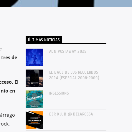
ÚLTIMAS NOTICIAS
e
ADN POSTAWAY 2025
 tres de
EL BAÚL DE LOS RECUERDOS
2024 (ESPECIAL 2008-2009)
cceso.
El
unio en
INSESSIONS
DER KLUB @ DELAROSSA
párrago
rock,