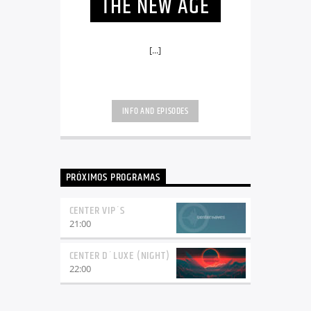
THE NEW AGE
s
[...]
INFO AND EPISODES
PRÓXIMOS PROGRAMAS
CENTER VIP´S
21:00
CENTER D´LUXE (NIGHT)
22:00