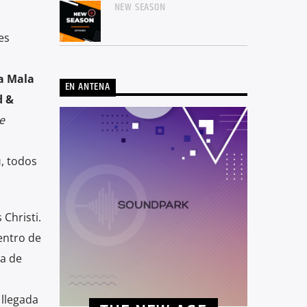
NEW SEASON
es
a
Mala
EN ANTENA
 &
e
ú
, todos
 Christi.
entro de
da de
 llegada