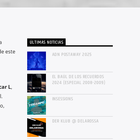
ÚLTIMAS NOTICIAS
a
de este
ADN POSTAWAY 2025
EL BAÚL DE LOS RECUERDOS
2024 (ESPECIAL 2008-2009)
car L
,
l.
INSESSIONS
o,
DER KLUB @ DELAROSSA