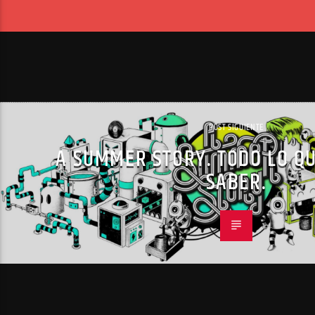
POST SIGUIENTE
A SUMMER STORY. TODO LO QU
SABER.