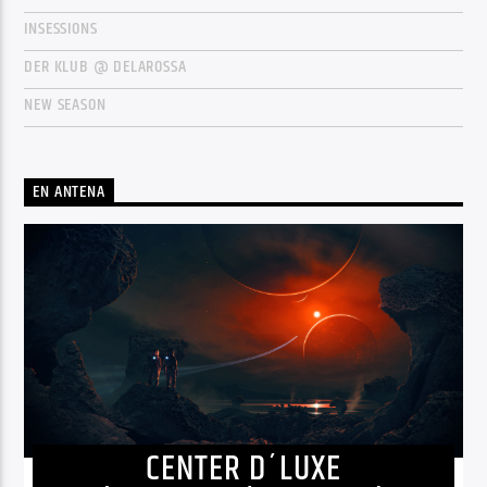
INSESSIONS
DER KLUB @ DELAROSSA
NEW SEASON
EN ANTENA
CENTER D´LUXE