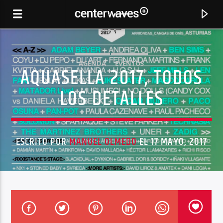
AGENDA
EVENTOS
AQUASELLA 2017, TODOS
LOS DETALLES
ESCRITO POR
MANUEL OLMEDO
EL 17 MAYO, 2017
CANCIÓN ACTUAL
ROADS (SULTAN AND TONEDEPTH REMIX)
PORTISHEAD