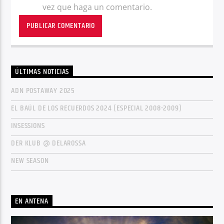
vez que haga un comentario.
ÚLTIMAS NOTICIAS
ADN POSTAWAY 2025
EL BAÚL DE LOS RECUERDOS 2024 (ESPECIAL 2008-2009)
INSESSIONS
DER KLUB @ DELAROSSA
NEW SEASON
EN ANTENA