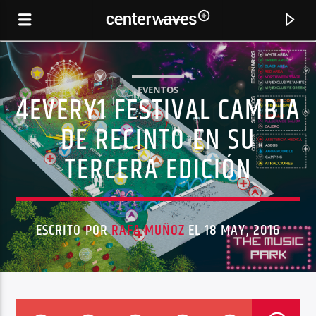
EVENTOS
4EVERY1 FESTIVAL CAMBIA
DE RECINTO EN SU
TERCERA EDICIÓN
ESCRITO POR
RAFA MUÑOZ
EL 18 MAY, 2016
CANCIÓN ACTUAL
YOUR OWN PAINT
EITAN REITER