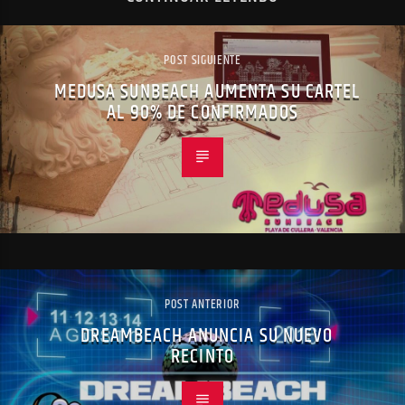
POST SIGUIENTE
MEDUSA SUNBEACH AUMENTA SU CARTEL
AL 90% DE CONFIRMADOS
POST ANTERIOR
DREAMBEACH ANUNCIA SU NUEVO
RECINTO