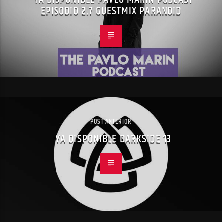
EPISODIO 2.7 GUESTMIX PARANOID
POST ANTERIOR
YA DISPONIBLE DARKSIDE 13