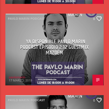
PAVLO MARIN PODCAST
0
YA DISPONIBLE PAVLO MARIN
PODCAST EPISODIO 2.12 GUESTMIX
MAZDEM
pavlomarin
17 MARZO, 2018
PAVLO MARIN PODCAST
0