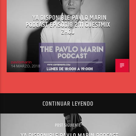
YA DISPONIBLE PAVLO MARIN
PODCAST EPISODIO 2.11 GUESTMIX
ZHOU
pavlomarin
14 MARZO, 2018
CONTINUAR LEYENDO
POST SIGUIENTE
YA DISPONIBLE PAVLO MARIN PODCAST