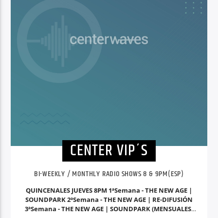
CENTER VIP´S
BI-WEEKLY / MONTHLY RADIO SHOWS 8 & 9PM(ESP)
QUINCENALES JUEVES 8PM 1ªSemana - THE NEW AGE |
SOUNDPARK 2ªSemana - THE NEW AGE | RE-DIFUSIÓN
3ªSemana - THE NEW AGE | SOUNDPARK (MENSUALES)