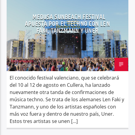
MEDUSA SUNBEACH FESTIVAL
APUESTA POR EL TECHNO CON LEN
FAKI, TANZMANN Y UNER
Center Waves
centerwaves
7 ABRIL, 2017
El conocido festival valenciano, que se celebrará
del 10 al 12 de agosto en Cullera, ha lanzado
nuevamente otra tanda de confirmaciones de
música techno. Se trata de los alemanes Len Faki y
Tanzmann, y uno de los artistas españoles con
más voz fuera y dentro de nuestro país, Uner.
Estos tres artistas se unen […]