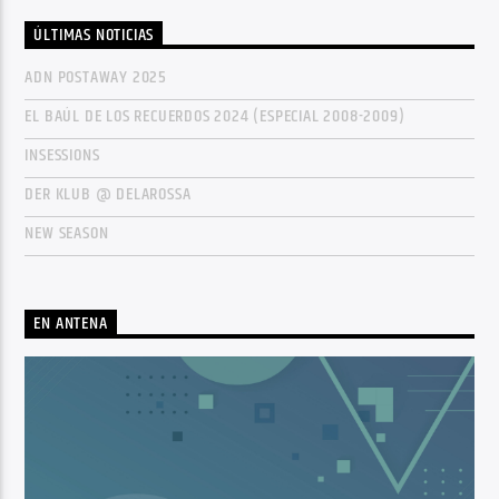
ÚLTIMAS NOTICIAS
ADN POSTAWAY 2025
EL BAÚL DE LOS RECUERDOS 2024 (ESPECIAL 2008-2009)
INSESSIONS
DER KLUB @ DELAROSSA
NEW SEASON
EN ANTENA