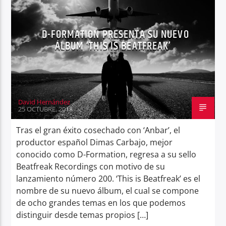
D-FORMATION PRESENTA SU NUEVO
ÁLBUM ‘THIS IS BEATFREAK’
Center Waves
David Hernández
25 OCTUBRE, 2018
Tras el gran éxito cosechado con ‘Anbar’, el
productor español Dimas Carbajo, mejor
conocido como D-Formation, regresa a su sello
Beatfreak Recordings con motivo de su
lanzamiento número 200. ‘This is Beatfreak’ es el
nombre de su nuevo álbum, el cual se compone
de ocho grandes temas en los que podemos
distinguir desde temas propios […]