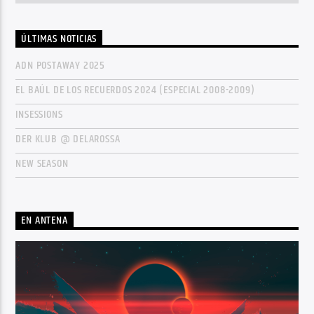
ÚLTIMAS NOTICIAS
ADN POSTAWAY 2025
EL BAÚL DE LOS RECUERDOS 2024 (ESPECIAL 2008-2009)
INSESSIONS
DER KLUB @ DELAROSSA
NEW SEASON
EN ANTENA