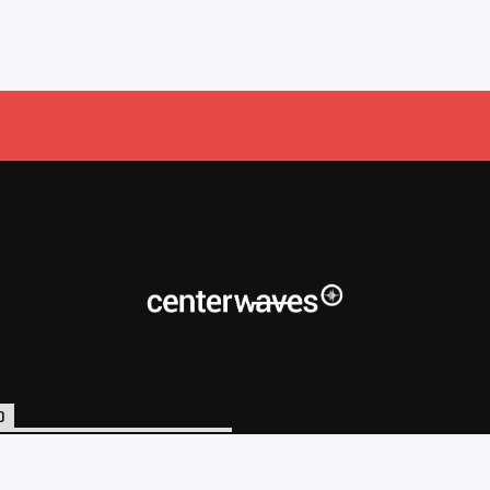
O
o@centerwaves.com