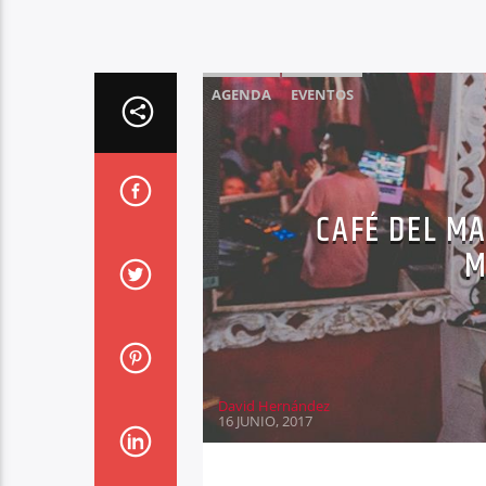
AGENDA
EVENTOS
CAFÉ DEL M
M
David Hernández
16 JUNIO, 2017