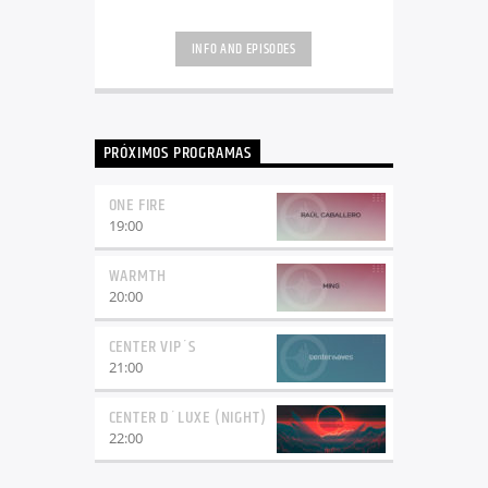
INFO AND EPISODES
PRÓXIMOS PROGRAMAS
ONE FIRE
19:00
WARMTH
20:00
CENTER VIP´S
21:00
CENTER D´LUXE (NIGHT)
22:00