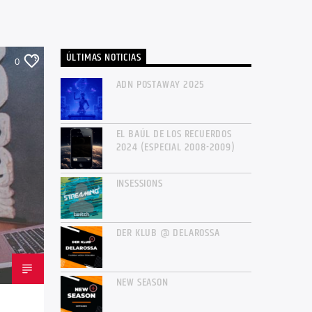
ÚLTIMAS NOTICIAS
0
ADN POSTAWAY 2025
EL BAÚL DE LOS RECUERDOS
2024 (ESPECIAL 2008-2009)
INSESSIONS
DER KLUB @ DELAROSSA
NEW SEASON