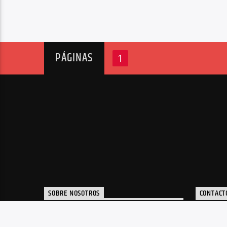
PÁGINAS
1
SOBRE NOSOTROS
CONTACT
Portal de noticias y radio de música
inf
electrónica, plataforma de apoyo a