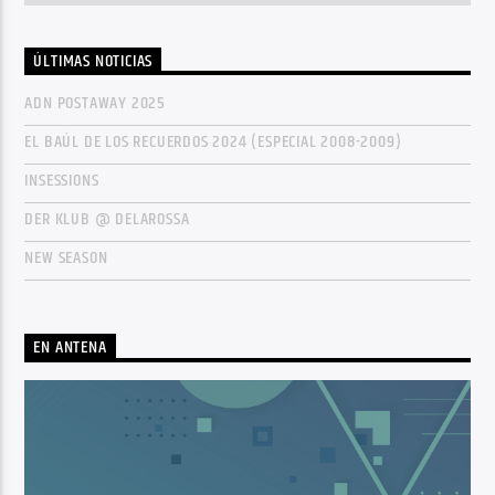
ÚLTIMAS NOTICIAS
ADN POSTAWAY 2025
EL BAÚL DE LOS RECUERDOS 2024 (ESPECIAL 2008-2009)
INSESSIONS
DER KLUB @ DELAROSSA
NEW SEASON
EN ANTENA