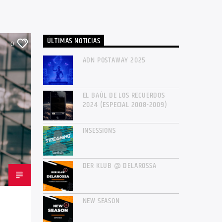
ÚLTIMAS NOTICIAS
0
ADN POSTAWAY 2025
EL BAÚL DE LOS RECUERDOS
2024 (ESPECIAL 2008-2009)
INSESSIONS
DER KLUB @ DELAROSSA
NEW SEASON