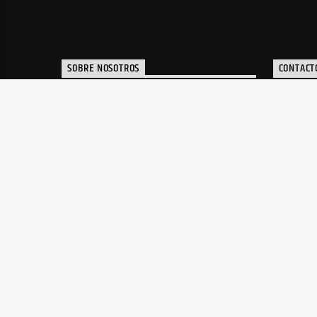
SOBRE NOSOTROS
CONTACT
Portal de noticias y radio de música
inf
electrónica, plataforma de apoyo a
artistas y toda la actualidad de la
música electrónica de nuestro país.
AVISO LEGAL
POLITICA DE PRIVACIDAD
POLITICA