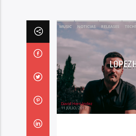
MUSIC
NOTICIAS
RELEASES
TECH
LOPEZ
David Hernández
11 JULIO, 2017