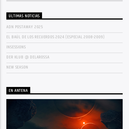
ÚLTIMAS NOTICIAS
ADN POSTAWAY 2025
EL BAÚL DE LOS RECUERDOS 2024 (ESPECIAL 2008-2009)
INSESSIONS
DER KLUB @ DELAROSSA
NEW SEASON
EN ANTENA