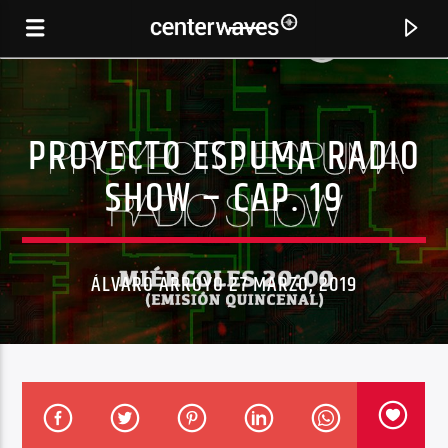
PROYECTO ESPUMA RADIO
SHOW – CAP. 19
ÁLVARO ARROYO 27 MARZO, 2019
CANCIÓN ACTUAL
OFFSHORE (AMBIENT MIX)
CHICANE