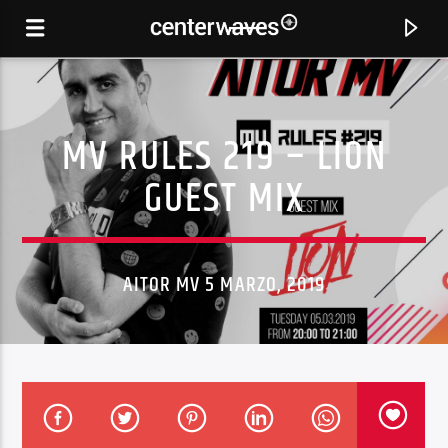
MV RULES 219 – LION
GUEST MIX
AITOR MV 5 MARZO, 2019
CANCIÓN ACTUAL
GROOVEJET (IF THIS AIN'T LOVE)
SPILLER