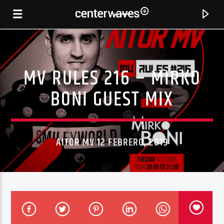
MV RULES 216 – MIRKO
BONI GUEST MIX
AITOR MV 12 FEBRERO, 2019
CANCIÓN ACTUAL
I WANT YOUR LOVE (ROGER'S CLASSIC CLUB MIX)
ROGER SANCHEZ, TWILIGHT