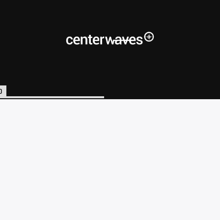
O
o@centerwaves.com