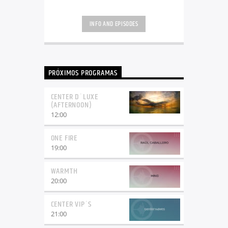
INFO AND EPISODES
PRÓXIMOS PROGRAMAS
CENTER D´LUXE
(AFTERNOON)
12:00
ONE FIRE
19:00
WARMTH
20:00
CENTER VIP´S
21:00