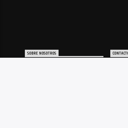
SOBRE NOSOTROS
CONTACT
Portal de noticias y radio de música
inf
electrónica, plataforma de apoyo a
artistas y toda la actualidad de la
música electrónica de nuestro país.