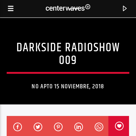
DARKSIDE RADIOSHOW
009
NO APTO 15 NOVIEMBRE, 2018
CANCIÓN ACTUAL
AUTUMN TACTICS (CHICANE´S END OF SUMMER
CHICANE
REMIX)