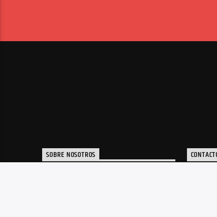
SOBRE NOSOTROS
CONTACT
Portal de noticias y radio de música
inf
electrónica, plataforma de apoyo a
artistas y toda la actualidad de la
música electrónica de nuestro país.