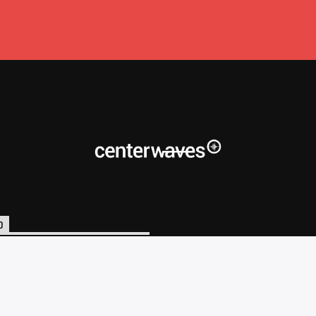
O
o@centerwaves.com