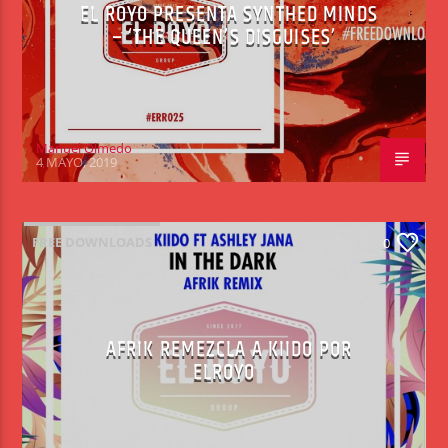
EL ROYO PRESENTA SYNTHED MINDS
– ‘THE QUEEN’S DISGUISES’
Manuel Olmedo
4 MAYO, 2019
FREE DOWNLOADS
0
AFRIK REMEZCLA A KIIDO POR
ELROYO