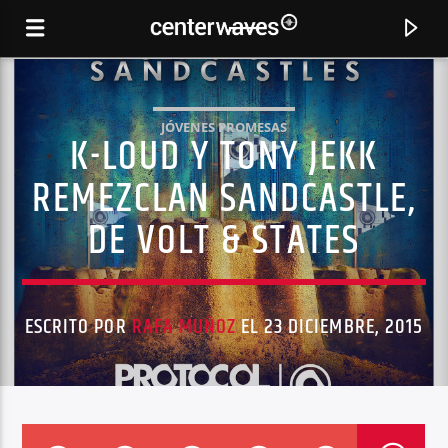
JÓVENES PROMESAS
K-LOUD Y TONY JEKK
REMEZCLAN SANDCASTLE,
DE VOLT & STATES
ESCRITO POR
RAFA MUÑOZ
EL 23 DICIEMBRE, 2015
CANCIÓN ACTUAL
DOMINO (MATADOR REMIX)
OXIA