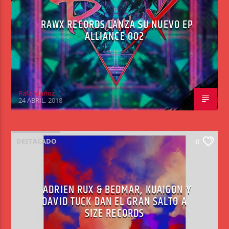
RAWX RECORDS LANZA SU NUEVO EP
ALLIANCE 002
Rafa Muñoz
24 ABRIL, 2018
DESTACADO
0
ADRIEN RUX & BEDMAR, KUAIGON Y
DAVID TUCK DAN EL GRAN SALTO A
SIZE RECORDS