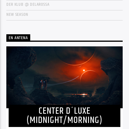
DER KLUB @ DELAROSSA
NEW SEASON
EN ANTENA
CENTER D´LUXE
(MIDNIGHT/MORNING)