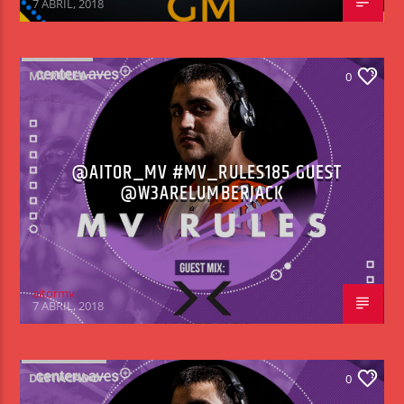
7 ABRIL, 2018
MV RULES
0
@AITOR_MV #MV_RULES185 GUEST
@W3ARELUMBERJACK
aitormv
7 ABRIL, 2018
DESTACADO
0