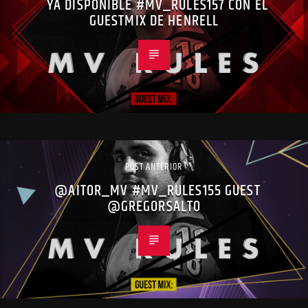
YA DISPONIBLE #MV_RULES157 CON EL
GUESTMIX DE HENRELL
POST ANTERIOR
@AITOR_MV #MV_RULES155 GUEST
@GREGORSALTO