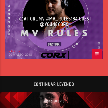
@AITOR_MV #MV_RULES184 GUEST
@YOUNGCORX
aitormv
20 MARZO, 2018
CONTINUAR LEYENDO
POST SIGUIENTE