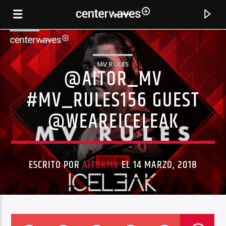
MV RULES
@AITOR_MV
#MV_RULES156 GUEST
@WEAREICELEAK
ESCRITO POR
AITORMV
EL 14 MARZO, 2018
CANCIÓN ACTUAL
FUNKY SENSATION
GWEN MCCRAE