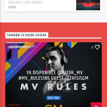
CENTER D´LUXE (NIGHT)
20:00
TAMBIÉN TE PUEDE GUSTAR
DESTACADO
0
YA DISPONIBLE @AITOR_MV
#MV_RULES186 GUEST @THISISGM
aitormv