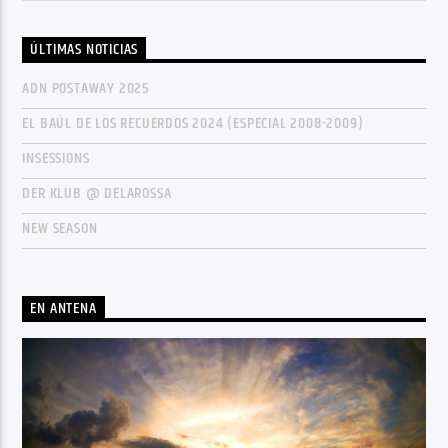
ÚLTIMAS NOTICIAS
ADN POSTAWAY 2025
EL BAÚL DE LOS RECUERDOS 2024 (ESPECIAL 2008-2009)
INSESSIONS
DER KLUB @ DELAROSSA
NEW SEASON
EN ANTENA